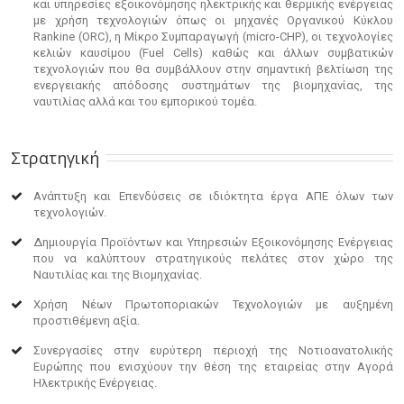
και υπηρεσίες εξοικονόμησης ηλεκτρικής και θερμικής ενέργειας
με χρήση τεχνολογιών όπως οι μηχανές Οργανικού Κύκλου
Rankine (ORC), η Μίκρο Συμπαραγωγή (micro-CHP), οι τεχνολογίες
κελιών καυσίμου (Fuel Cells) καθώς και άλλων συμβατικών
τεχνολογιών που θα συμβάλλουν στην σημαντική βελτίωση της
ενεργειακής απόδοσης συστημάτων της βιομηχανίας, της
ναυτιλίας αλλά και του εμπορικού τομέα.
Στρατηγική
Ανάπτυξη και Επενδύσεις σε ιδιόκτητα έργα ΑΠΕ όλων των
τεχνολογιών.
Δημιουργία Προϊόντων και Υπηρεσιών Εξοικονόμησης Ενέργειας
που να καλύπτουν στρατηγικούς πελάτες στον χώρο της
Ναυτιλίας και της Βιομηχανίας.
Χρήση Νέων Πρωτοποριακών Τεχνολογιών με αυξημένη
προστιθέμενη αξία.
Συνεργασίες στην ευρύτερη περιοχή της Νοτιοανατολικής
Ευρώπης που ενισχύουν την θέση της εταιρείας στην Αγορά
Ηλεκτρικής Ενέργειας.